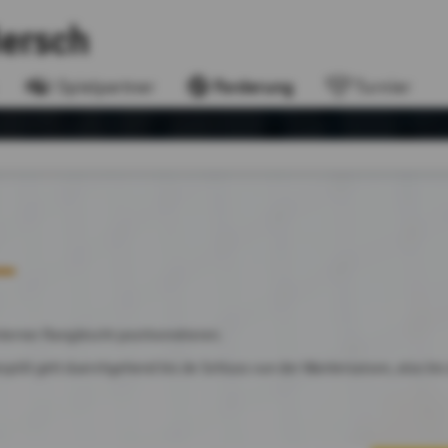
Mersch
Spielpartner
Forderung
Turnier
nterner Ranglëscht positionnéieren.
pillt gëtt duerchgehend bis de Schluss vun der Wantersaison, also bis