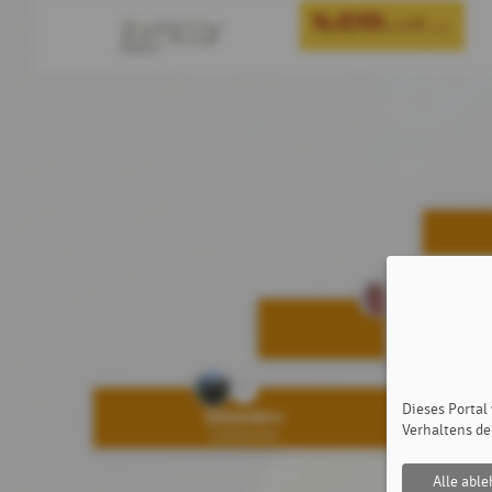
4
Achten
Britta
7
Dieses Portal
Schneiders
Verhaltens de
Catherine
Alle abl