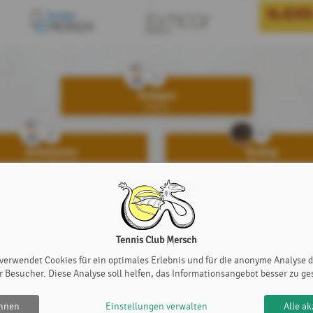
1
Schagen
Chris
2
3
Settelmeier
Reding
Yves-Patrick
Pierre
5
Lentz
Lucie
Tennis Club Mersch
8
9
 verwendet Cookies für ein optimales Erlebnis und für die anonyme Analyse 
Manarakis
Arendt
r Besucher. Diese Analyse soll helfen, das Informationsangebot besser zu ge
Manolis
Sharon
ehnen
Einstellungen verwalten
Alle ak