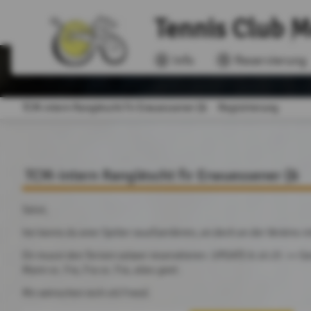
Tennis Club 
Info
Reservierung
TCM-intern Ranglëscht fir Erwuessener (&
Registrierung
TCM-intern Ranglëscht fir Erwuessener (&
Salut,
hei kanns du aner Spiller rausfuerderen, an dech an der Veräins-i
Dir musst den Terrain selwer reservéieren. UPDATE 8.10.25 >> Ges
Mann vs. Fra, Fra vs. Fra, alles geet.
Mir wënschen iech vill Freed.