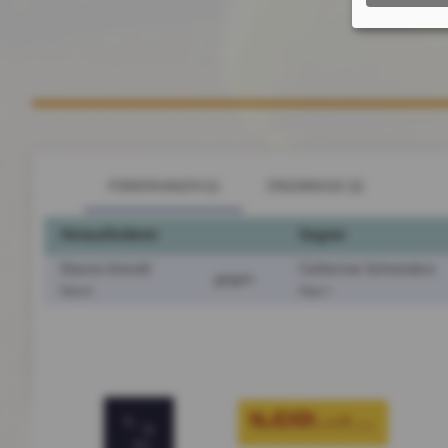
FORDERUNGEN (1)
ERGEBNISSE (2)
Herausforderer
Gegner
Sharon Arendt
Catherine Schneiders
gegen
Platz 9
Platz 7