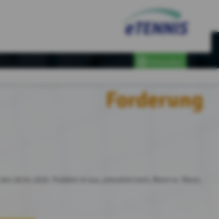
Anmelden
Forderung
 den 28.04.2026. Probéier et aus, ameséiert iech, Mann vs. Mann,