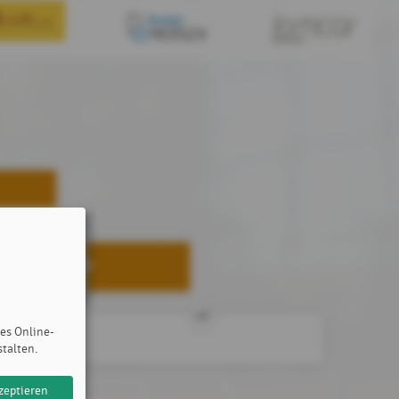
6
COLJON
Luc
10
des Online-
stalten.
zeptieren