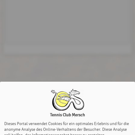
Tennis Club Mersch
Dieses Portal verwendet Cookies für ein optimales Erlebnis und für die
anonyme Analyse des Online-Verhaltens der Besucher. Diese Analyse